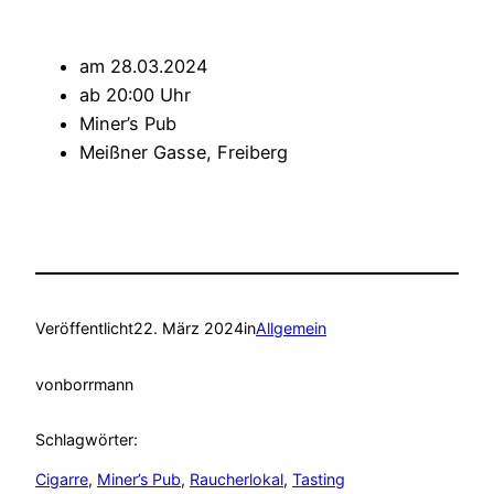
am 28.03.2024
ab 20:00 Uhr
Miner’s Pub
Meißner Gasse, Freiberg
Veröffentlicht
22. März 2024
in
Allgemein
von
borrmann
Schlagwörter:
Cigarre
, 
Miner’s Pub
, 
Raucherlokal
, 
Tasting