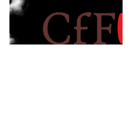
Weihnachtssmoke
Zwischen den Jahren ist wieder der letzte Freitag
im Monat / im Jahr. Wer kann, kommt ins Miner’s
auf einen gemütlichen Abend. Termin
29. Dezember 2023